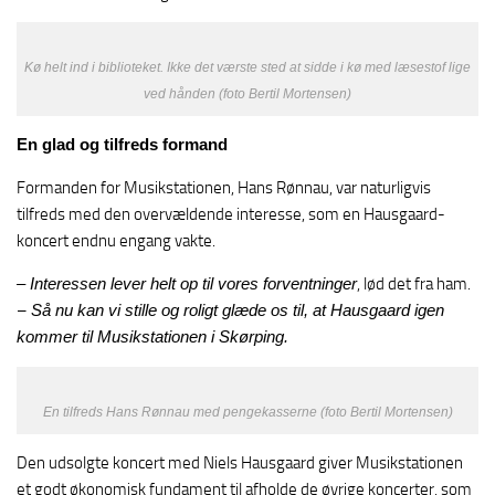
Kø helt ind i biblioteket. Ikke det værste sted at sidde i kø med læsestof lige
ved hånden (foto Bertil Mortensen)
En glad og tilfreds formand
Formanden for Musikstationen, Hans Rønnau, var naturligvis
tilfreds med den overvældende interesse, som en Hausgaard-
koncert endnu engang vakte.
– Interessen lever helt op til vores forventninger
, lød det fra ham.
–
Så nu kan vi stille og roligt glæde os til, at Hausgaard igen
kommer til Musikstationen i Skørping.
En tilfreds Hans Rønnau med pengekasserne (foto Bertil Mortensen)
Den udsolgte koncert med Niels Hausgaard giver Musikstationen
et godt økonomisk fundament til afholde de øvrige koncerter, som