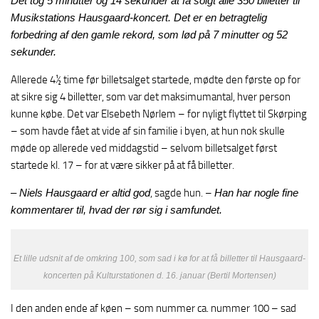
Det tog 5 minutter og 14 sekunder at få solgt alle 350 billetter til
Musikstations Hausgaard-koncert. Det er en betragtelig
forbedring af den gamle rekord, som lød på 7 minutter og 52
sekunder.
Allerede 4½ time før billetsalget startede, mødte den første op for
at sikre sig 4 billetter, som var det maksimumantal, hver person
kunne købe. Det var Elsebeth Nørlem – for nyligt flyttet til Skørping
– som havde fået at vide af sin familie i byen, at hun nok skulle
møde op allerede ved middagstid – selvom billetsalget først
startede kl. 17 – for at være sikker på at få billetter.
– Niels Hausgaard er altid god
, sagde hun. –
Han har nogle fine
kommentarer til, hvad der rør sig i samfundet.
Et lille udsnit af de omkring 100, som sad i kø for at få billetter til Hausgaard-
koncerten på Kulturstationen d. 16. januar (Bertil Mortensen)
I den anden ende af køen – som nummer ca. nummer 100 – sad