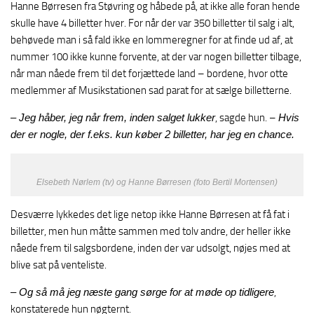
Hanne Børresen fra Støvring og håbede på, at ikke alle foran hende
skulle have 4 billetter hver. For når der var 350 billetter til salg i alt,
behøvede man i så fald ikke en lommeregner for at finde ud af, at
nummer 100 ikke kunne forvente, at der var nogen billetter tilbage,
når man nåede frem til det forjættede land – bordene, hvor otte
medlemmer af Musikstationen sad parat for at sælge billetterne.
– Jeg håber, jeg når frem, inden salget lukker
, sagde hun. –
Hvis
der er nogle, der f.eks. kun køber 2 billetter, har jeg en chance.
Elsebeth Nørlem (tv) og Hanne Børresen (foto Bertil Mortensen)
Desværre lykkedes det lige netop ikke Hanne Børresen at få fat i
billetter, men hun måtte sammen med tolv andre, der heller ikke
nåede frem til salgsbordene, inden der var udsolgt, nøjes med at
blive sat på venteliste.
– Og så må jeg næste gang sørge for at møde op tidligere
,
konstaterede hun nøgternt.