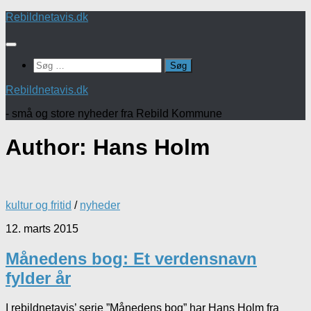
Skip
Rebildnetavis.dk
to
content
Søg
efter:
Rebildnetavis.dk
- små og store nyheder fra Rebild Kommune
Author:
Hans Holm
kultur og fritid
/
nyheder
12. marts 2015
Månedens bog: Et verdensnavn
fylder år
I rebildnetavis’ serie ”Månedens bog” har Hans Holm fra