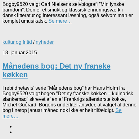
Bogby9520 valgt Carl Nielsens selvbiografi ”Min fynske
barndom”. Den er et smukt og klassisk erindringsværk i
dansk litteratur og interessant læsning, også selvom man er
komplet umusikalsk.
Se mere…
kultur og fritid
/
nyheder
18. januar 2015
Månedens bog: Det ny franske
køkken
I rebildnetavis’ serie ”Månedens bog” har Hans Holm fra
Bogby9520 valgt bogen ”Det ny franske køkken – kulinarisk
slankemad” skrevet af en af Frankrigs allerstørste kokke,
Michel Guérard. Bogens undertitel antyder, at valget af denne
bog i netop januar måned nok ikke er helt tilfældigt.
Se
mere…